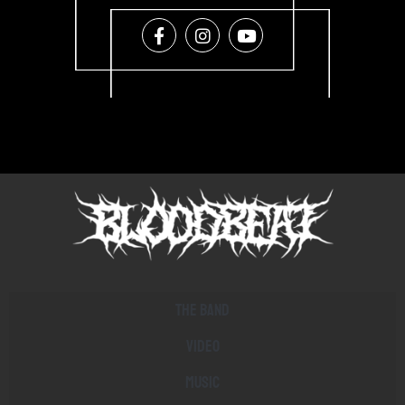
The band
Video
Music