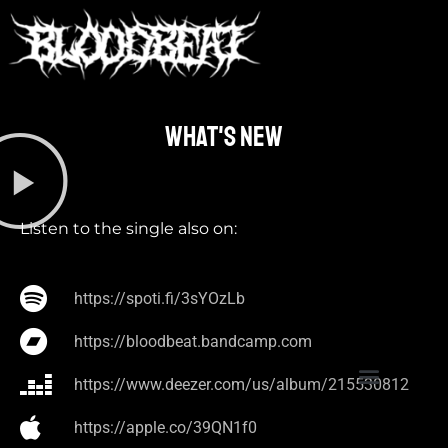
What's new​
Listen to the single also on:
https://spoti.fi/3sYOzLb
https://bloodbeat.bandcamp.com
https://www.deezer.com/us/album/215530812
https://apple.co/39QN1f0