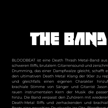
The band
BLOODBEAT ist eine Death Thrash Metal-Band aus B
schweren Riffs, brutalem Gitarrensound und zersc
Drumming, das einer Dampfwalze gleicht, schafft 
den ultimativen Death Metal Klang der 90er zu re
und gleichfalls einen eigenen Charakter hinzu
brachiale Stimme von Sänger und Gitarrist Jaso
rauen instrumentalen Kern der Musik die passe
hinzu. Die Band verpasst den Zuhörern mit wieder
Death-Metal Riffs und zerhackenden und brachial
Beats eine gewaltige Druckwelle ins Ohr. Bloodbeat s