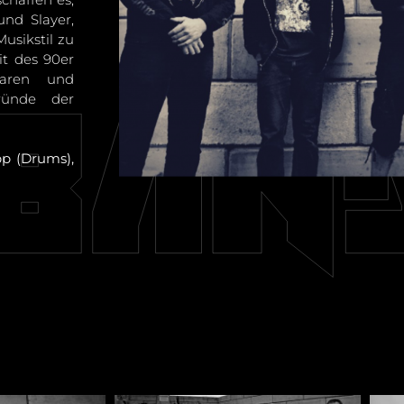
und Slayer,
sikstil zu
it des 90er
nbaren und
ründe der
pp (Drums),