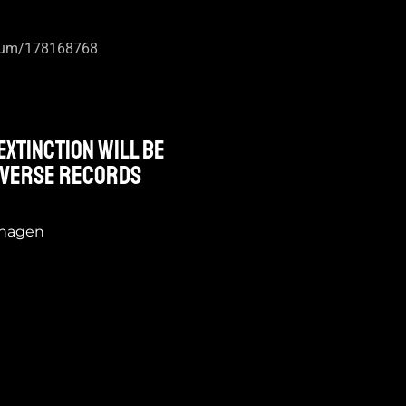
album/178168768
XTINCTION will be
Inverse Records
nhagen