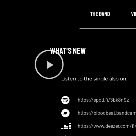
The band
V
What's new​
Listen to the single also on:
https://spoti.fi/3bk8nSz
https://bloodbeat.bandca
https://www.deezer.com/f