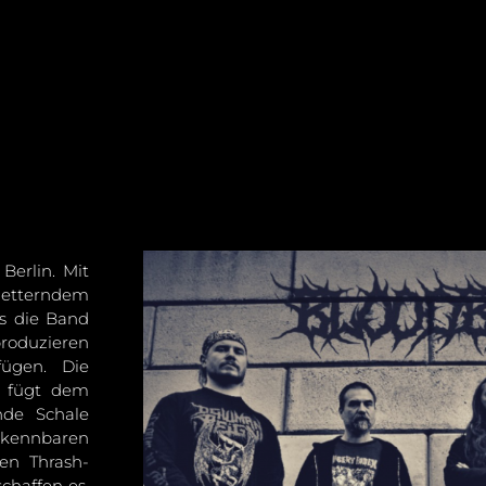
erlin. Mit
hmetterndem
es die Band
produzieren
fügen. Die
n fügt dem
nde Schale
erkennbaren
en Thrash-
chaffen es,