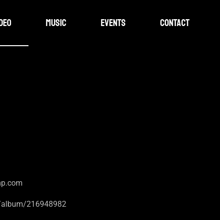
ideo
Music
Events
Contact
mp.com
i/album/216948982