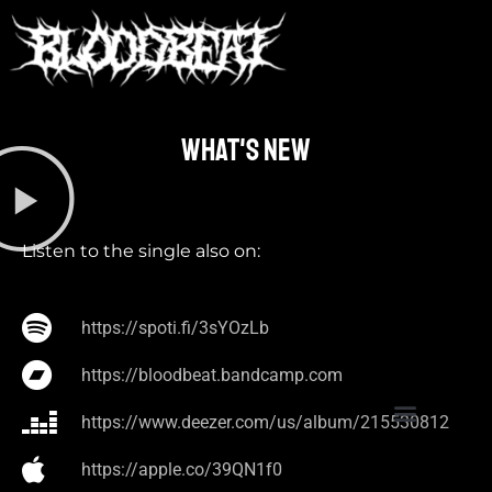
What's new​
Listen to the single also on:
https://spoti.fi/3sYOzLb
https://bloodbeat.bandcamp.com
https://www.deezer.com/us/album/215530812
https://apple.co/39QN1f0