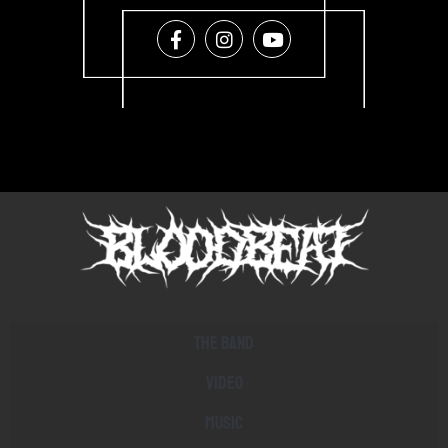
The band
Video
Music