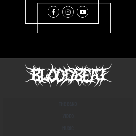
The band
Video
Music