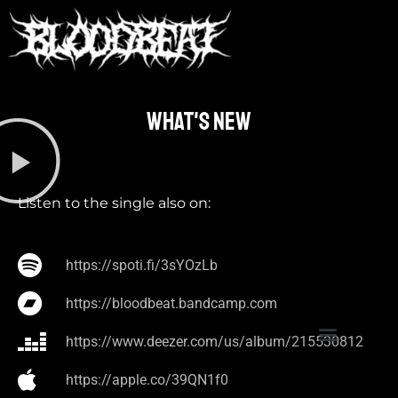
What's new​
Listen to the single also on:
https://spoti.fi/3sYOzLb
https://bloodbeat.bandcamp.com
https://www.deezer.com/us/album/215530812
https://apple.co/39QN1f0