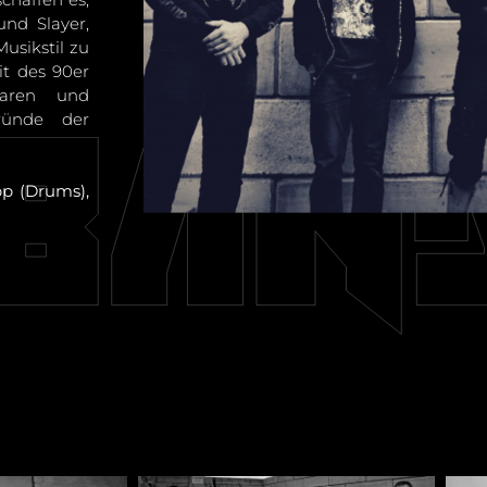
und Slayer,
sikstil zu
it des 90er
nbaren und
ründe der
pp (Drums),