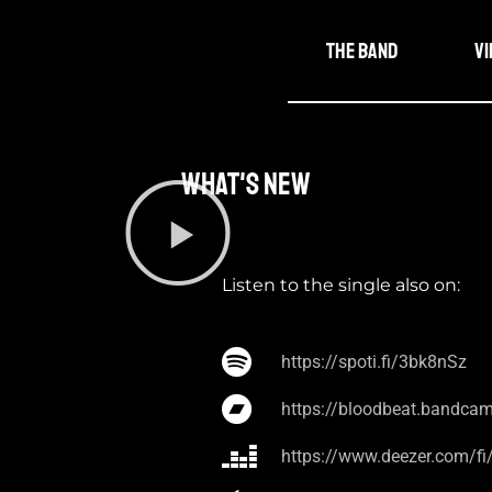
The band
V
What's new​
Listen to the single also on:
https://spoti.fi/3bk8nSz
https://bloodbeat.bandca
https://www.deezer.com/f