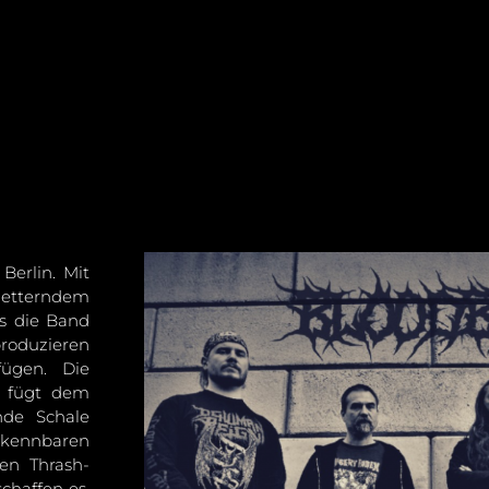
erlin. Mit
hmetterndem
es die Band
produzieren
fügen. Die
n fügt dem
nde Schale
erkennbaren
en Thrash-
chaffen es,