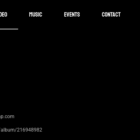
ideo
Music
Events
Contact
mp.com
i/album/216948982