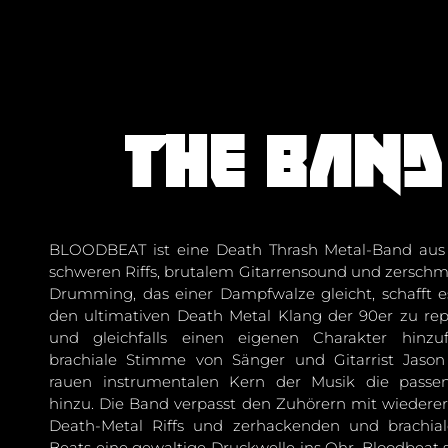
The band
BLOODBEAT ist eine Death Thrash Metal-Band aus B
schweren Riffs, brutalem Gitarrensound und zersc
Drumming, das einer Dampfwalze gleicht, schafft 
den ultimativen Death Metal Klang der 90er zu re
und gleichfalls einen eigenen Charakter hinzu
brachiale Stimme von Sänger und Gitarrist Jaso
rauen instrumentalen Kern der Musik die passe
hinzu. Die Band verpasst den Zuhörern mit wieder
Death-Metal Riffs und zerhackenden und brachial
Beats eine gewaltige Druckwelle ins Ohr. Bloodbeat s