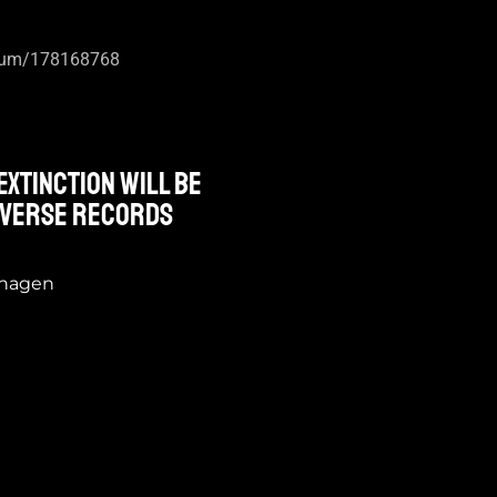
album/178168768
XTINCTION will be
Inverse Records
nhagen