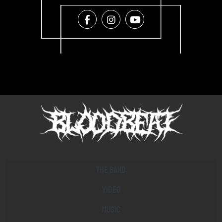
The band
Video
Music