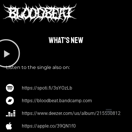
What's new​
Listen to the single also on:
https://spoti.fi/3sYOzLb
https://bloodbeat.bandcamp.com
https://www.deezer.com/us/album/215530812
https://apple.co/39QN1f0