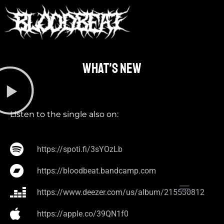
What's new​
Listen to the single also on:
https://spoti.fi/3sYOzLb
https://bloodbeat.bandcamp.com
https://www.deezer.com/us/album/215530812
https://apple.co/39QN1f0