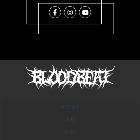
The band
Video
Music