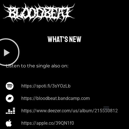
What's new​
Listen to the single also on:
https://spoti.fi/3sYOzLb
https://bloodbeat.bandcamp.com
https://www.deezer.com/us/album/215530812
https://apple.co/39QN1f0