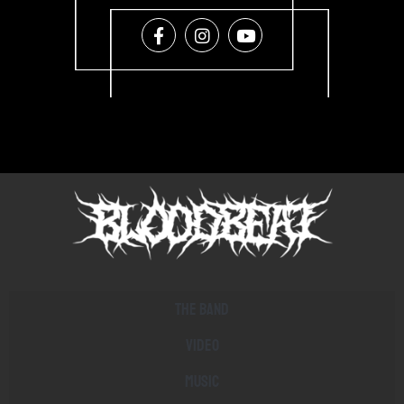
The band
Video
Music