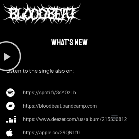
What's new​
Listen to the single also on:
https://spoti.fi/3sYOzLb
https://bloodbeat.bandcamp.com
https://www.deezer.com/us/album/215530812
https://apple.co/39QN1f0