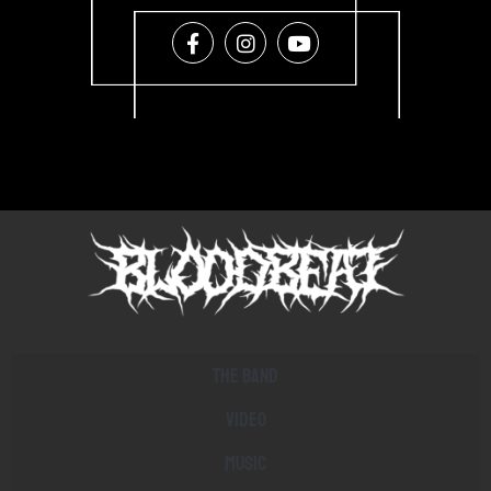
The band
Video
Music